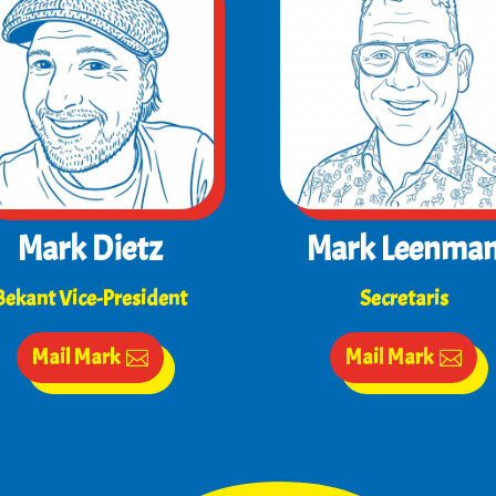
Mark Dietz
Mark Leenma
Bekant Vice-President
Secretaris
Mail Mark
Mail Mark