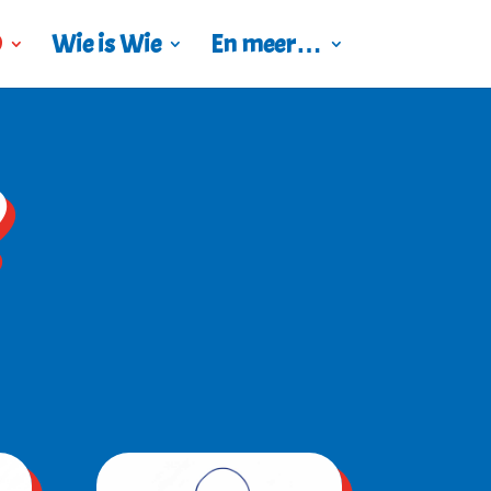
O
Wie is Wie
En meer…
?