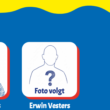
s
Erwin Vesters