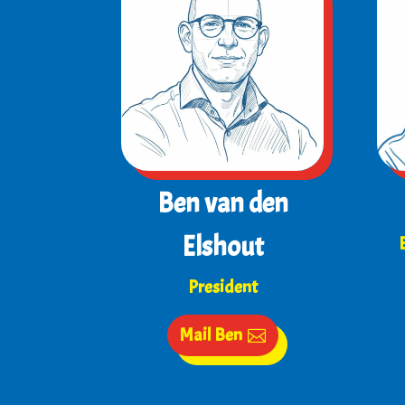
Ben van den
Elshout
President
Mail Ben