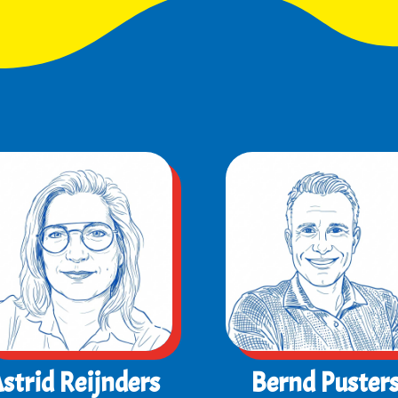
strid Reijnders
Bernd Puster