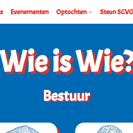
s
Evenementen
Optochten
Steun SCV
Wie is Wie
Bestuur