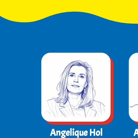
Angelique Hol
A