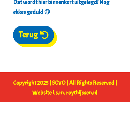
Dat wordt hier binnenkort uitgelegd! Nog
ekkes geduld 😉
Terug
Copyright 2025 | SCVO | All Rights Reserved |
Website i.s.m.
roythijssen.nl